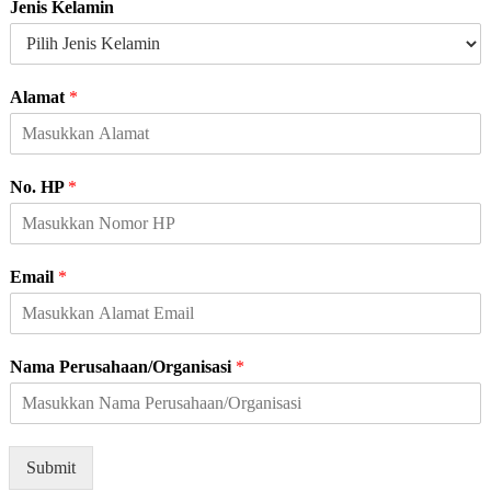
Jenis Kelamin
e
n
i
s
Alamat
*
N
a
m
a
No. HP
*
N
a
m
a
Email
*
Nama Perusahaan/Organisasi
*
Submit