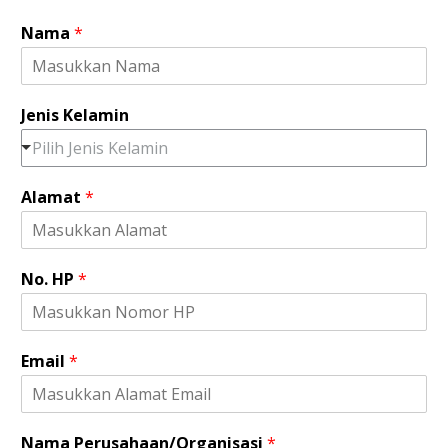
P
Nama
*
e
r
u
s
Jenis Kelamin
a
h
Pilih Jenis Kelamin
a
a
Alamat
*
n
/
O
r
No. HP
*
g
a
n
i
Email
*
s
a
s
i
J
Nama Perusahaan/Organisasi
*