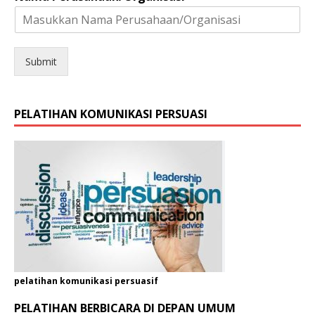
e
n
i
s
Submit
*
PELATIHAN KOMUNIKASI PERSUASI
pelatihan komunikasi persuasif
PELATIHAN BERBICARA DI DEPAN UMUM