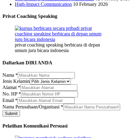
High-Impact Communication
10 February 2026
Privat Coaching Speaking
privat coaching speaking berbicara di depan
umum juru bicara indonesia
Daftarkan DIRI ANDA
Jenis
Nama
*
Perusahaan/Organisasi
Jenis Kelamin
Nama
Alamat
*
No. HP
*
Email
*
Nama Perusahaan/Organisasi
*
Submit
Pelatihan Komunikasi Persuasi