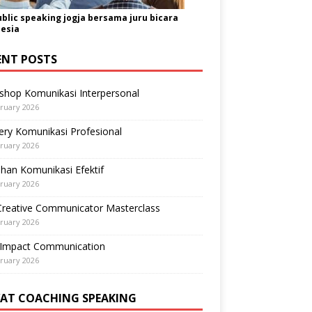
ublic speaking jogja bersama juru bicara
esia
ENT POSTS
shop Komunikasi Interpersonal
ruary 2026
ry Komunikasi Profesional
ruary 2026
ihan Komunikasi Efektif
ruary 2026
Creative Communicator Masterclass
ruary 2026
-Impact Communication
ruary 2026
VAT COACHING SPEAKING