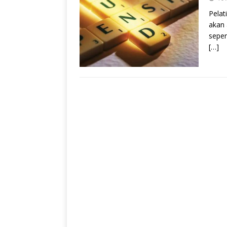
Pelat
akan 
seper
[…]