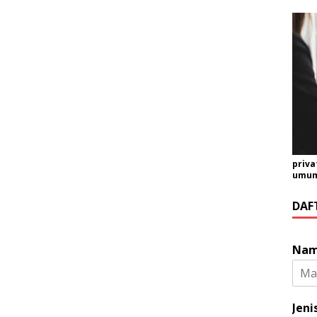
priva
umum 
DAF
Na
Jeni