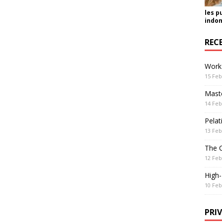
les p
indon
REC
Work
15 Feb
Maste
14 Feb
Pelat
13 Feb
The 
12 Feb
High
10 Feb
PRI