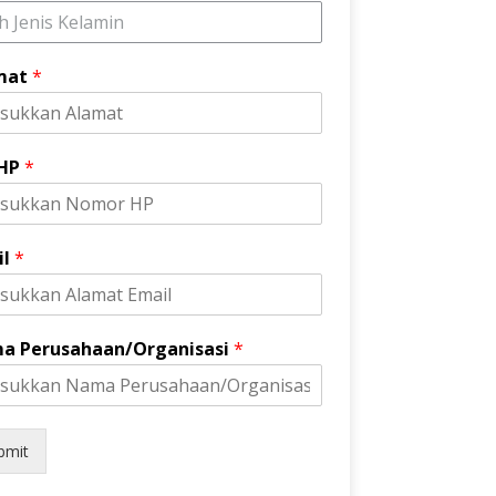
ih Jenis Kelamin
mat
*
 HP
*
il
*
a Perusahaan/Organisasi
*
bmit