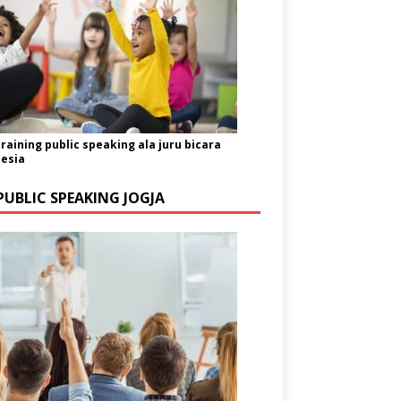
training public speaking ala juru bicara
esia
PUBLIC SPEAKING JOGJA