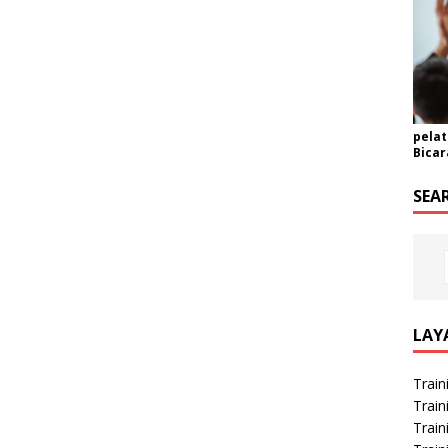
pelat
Bicar
SEA
LAY
Train
Train
Train