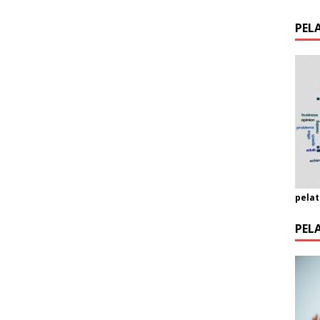
PEL
pelat
PEL