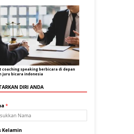
t coaching speaking berbicara di depan
juru bicara indonesia
TARKAN DIRI ANDA
ma
*
s Kelamin