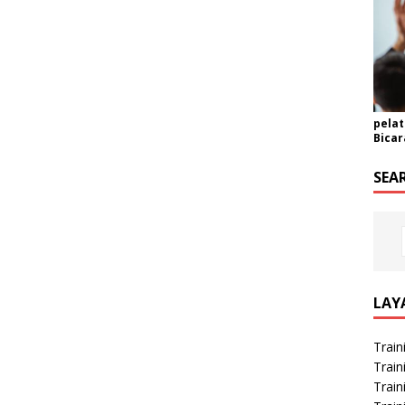
pelat
Bicar
SEA
LAY
Train
Train
Train