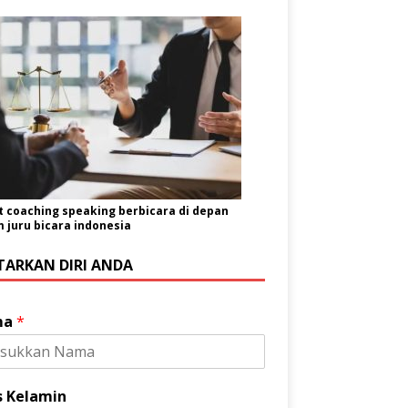
t coaching speaking berbicara di depan
juru bicara indonesia
TARKAN DIRI ANDA
ma
*
s Kelamin