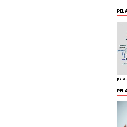
PEL
pelat
PEL