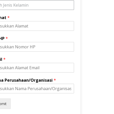
ih Jenis Kelamin
mat
*
 HP
*
il
*
a Perusahaan/Organisasi
*
bmit