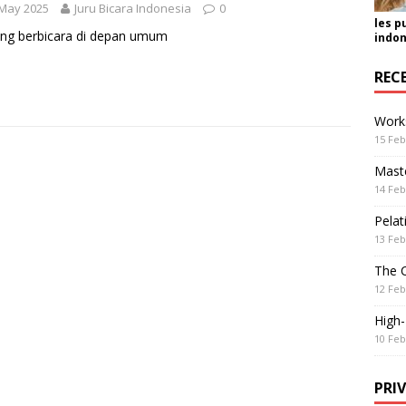
 May 2025
Juru Bicara Indonesia
0
les p
ing berbicara di depan umum
indon
REC
Work
15 Feb
Maste
14 Feb
Pelat
13 Feb
The 
12 Feb
High
10 Feb
PRI