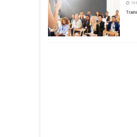
19
Train