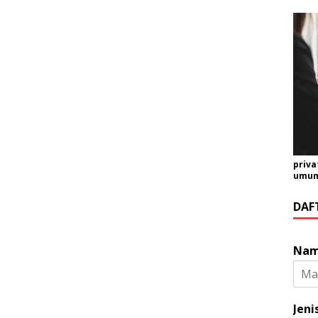
priva
umum 
DAF
Na
Jeni