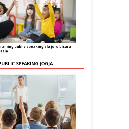
training public speaking ala juru bicara
esia
PUBLIC SPEAKING JOGJA