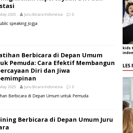
stasi
 May 2025
Juru Bicara Indonesia
0
ublic speaking Jogja
kids 
indon
atihan Berbicara di Depan Umum
uk Pemuda: Cara Efektif Membangun
LES 
ercayaan Diri dan Jiwa
pemimpinan
 May 2025
Juru Bicara Indonesia
0
tihan Berbicara di Depan Umum untuk Pemuda
ining Berbicara di Depan Umum Juru
ara