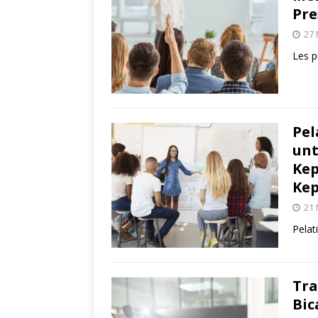
Pre
27
Les p
Pel
unt
Kep
Ke
21
Pela
Tra
Bic