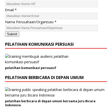
Email
*
K
Nama Perusahaan/Organisasi
*
e
l
Submit
a
m
PELATIHAN KOMUNIKASI PERSUASI
i
n
J
e
pelatihan komunikasi persuasif
n
i
PELATIHAN BERBICARA DI DEPAN UMUM
s
E
m
a
pelatihan berbicara di depan umum bersama Juru Bicara
i
Indonesia
l