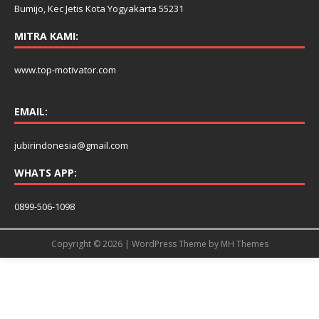
Bumijo, Kec Jetis Kota Yogyakarta 55231
MITRA KAMI:
www.top-motivator.com
EMAIL:
jubirindonesia@gmail.com
WHATS APP:
0899-506-1098
Copyright © 2026 | WordPress Theme by
MH Themes