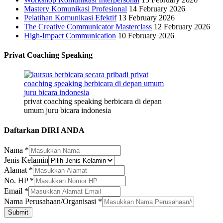
Mastery Komunikasi Profesional
14 February 2026
Pelatihan Komunikasi Efektif
13 February 2026
The Creative Communicator Masterclass
12 February 2026
High-Impact Communication
10 February 2026
Privat Coaching Speaking
privat coaching speaking berbicara di depan
umum juru bicara indonesia
Daftarkan DIRI ANDA
Nama
*
Jenis Kelamin
Jenis
Alamat
*
No.
No. HP
*
Nama
Email
*
Nama Perusahaan/Organisasi
*
Submit