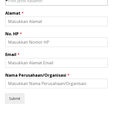
Pilih Jenis Kelamin
Alamat
*
No. HP
*
H
Email
*
P
*
H
P
Nama Perusahaan/Organisasi
*
Submit