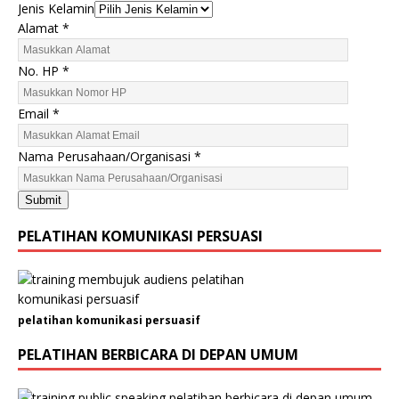
N
Jenis Kelamin
o
Alamat
*
.
N
No. HP
*
a
m
Email
*
a
K
Nama Perusahaan/Organisasi
*
e
l
Submit
a
m
PELATIHAN KOMUNIKASI PERSUASI
i
n
pelatihan komunikasi persuasif
PELATIHAN BERBICARA DI DEPAN UMUM