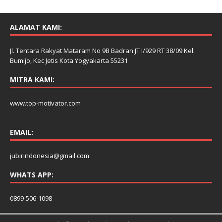
ALAMAT KAMI:
Jl. Tentara Rakyat Mataram No 9B Badran JT I/929 RT 38/09 Kel.
Bumijo, Kec Jetis Kota Yogyakarta 55231
MITRA KAMI:
www.top-motivator.com
EMAIL:
jubirindonesia@gmail.com
WHATS APP:
0899-506-1098