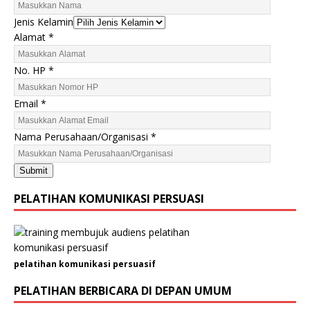
Jenis Kelamin
Alamat
*
No. HP
*
Email
*
E
Nama Perusahaan/Organisasi
*
m
a
Submit
i
l
PELATIHAN KOMUNIKASI PERSUASI
N
o
.
K
pelatihan komunikasi persuasif
e
l
PELATIHAN BERBICARA DI DEPAN UMUM
a