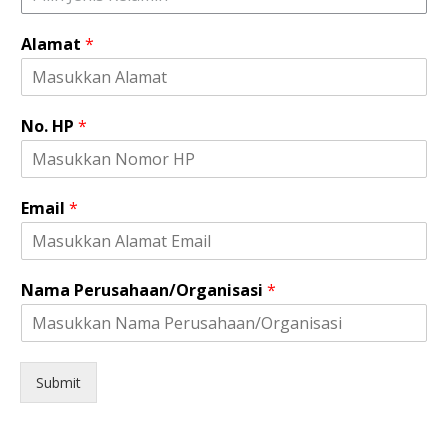
Alamat
*
No. HP
*
Email
*
N
Nama Perusahaan/Organisasi
*
a
m
a
N
o
Submit
.
N
o