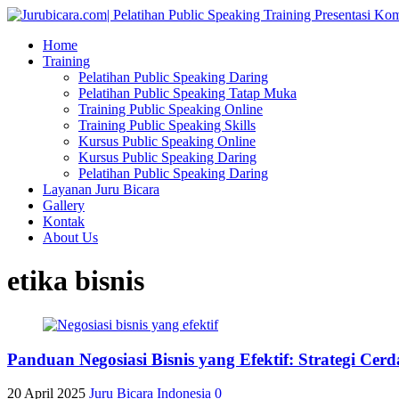
Home
Training
Pelatihan Public Speaking Daring
Pelatihan Public Speaking Tatap Muka
Training Public Speaking Online
Training Public Speaking Skills
Kursus Public Speaking Online
Kursus Public Speaking Daring
Pelatihan Public Speaking Daring
Layanan Juru Bicara
Gallery
Kontak
About Us
etika bisnis
Panduan Negosiasi Bisnis yang Efektif: Strategi C
20 April 2025
Juru Bicara Indonesia
0