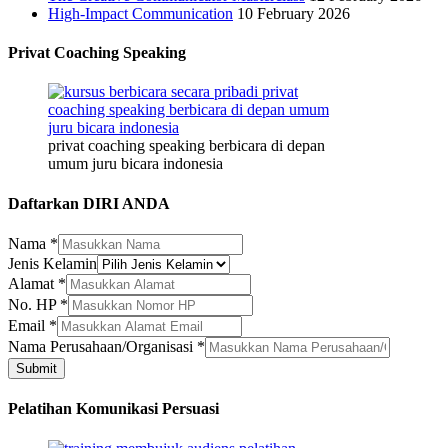
High-Impact Communication
10 February 2026
Privat Coaching Speaking
privat coaching speaking berbicara di depan
umum juru bicara indonesia
Daftarkan DIRI ANDA
Nama
*
Jenis Kelamin
Alamat
*
No. HP
*
Email
*
HP
Nama Perusahaan/Organisasi
*
No.
Submit
Alamat
Pelatihan Komunikasi Persuasi