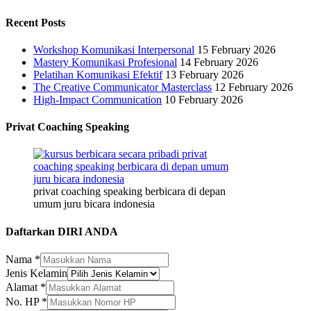
Recent Posts
Workshop Komunikasi Interpersonal
15 February 2026
Mastery Komunikasi Profesional
14 February 2026
Pelatihan Komunikasi Efektif
13 February 2026
The Creative Communicator Masterclass
12 February 2026
High-Impact Communication
10 February 2026
Privat Coaching Speaking
privat coaching speaking berbicara di depan
umum juru bicara indonesia
Daftarkan DIRI ANDA
Perusahaan/Organisasi
Nama
*
Email
Jenis Kelamin
Jenis
Alamat
*
No. HP
*