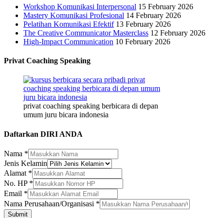
Workshop Komunikasi Interpersonal
15 February 2026
Mastery Komunikasi Profesional
14 February 2026
Pelatihan Komunikasi Efektif
13 February 2026
The Creative Communicator Masterclass
12 February 2026
High-Impact Communication
10 February 2026
Privat Coaching Speaking
privat coaching speaking berbicara di depan
umum juru bicara indonesia
Daftarkan DIRI ANDA
Nama
*
Jenis Kelamin
Alamat
*
No. HP
*
Email
*
No.
Nama Perusahaan/Organisasi
*
Alamat
Submit