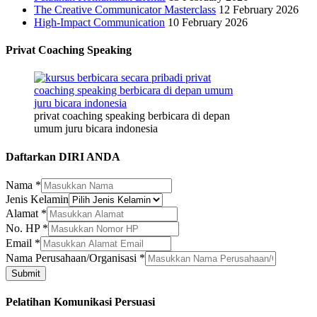
The Creative Communicator Masterclass
12 February 2026
High-Impact Communication
10 February 2026
Privat Coaching Speaking
privat coaching speaking berbicara di depan
umum juru bicara indonesia
Daftarkan DIRI ANDA
Nama
*
Jenis Kelamin
Alamat
*
No. HP
*
Email
*
No.
Nama Perusahaan/Organisasi
*
Email
Submit
HP
Pelatihan Komunikasi Persuasi