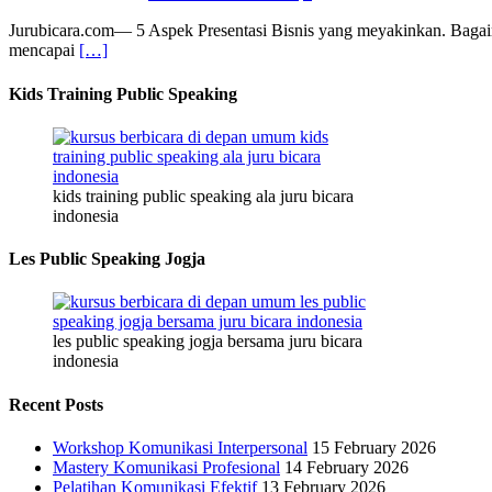
Jurubicara.com— 5 Aspek Presentasi Bisnis yang meyakinkan. Bagai
mencapai
[…]
Kids Training Public Speaking
kids training public speaking ala juru bicara
indonesia
Les Public Speaking Jogja
les public speaking jogja bersama juru bicara
indonesia
Recent Posts
Workshop Komunikasi Interpersonal
15 February 2026
Mastery Komunikasi Profesional
14 February 2026
Pelatihan Komunikasi Efektif
13 February 2026