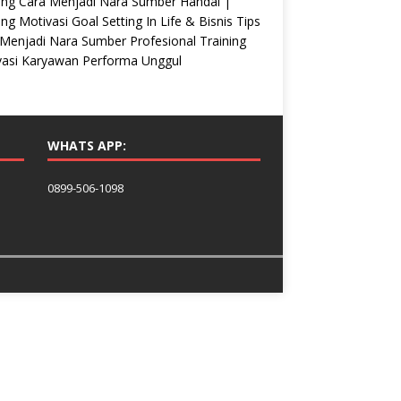
ing Cara Menjadi Nara Sumber Handal |
ing Motivasi Goal Setting In Life & Bisnis Tips
Menjadi Nara Sumber Profesional Training
vasi Karyawan Performa Unggul
WHATS APP:
0899-506-1098