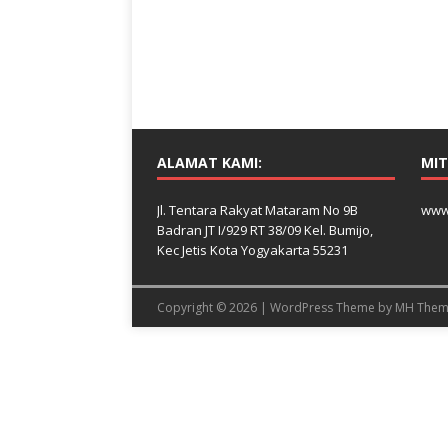
ALAMAT KAMI:
MIT
Jl. Tentara Rakyat Mataram No 9B
www
Badran JT I/929 RT 38/09 Kel. Bumijo,
Kec Jetis Kota Yogyakarta 55231
Copyright © 2026 | WordPress Theme by
MH Them