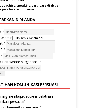
t coaching speaking berbicara di depan
juru bicara indonesia
TARKAN DIRI ANDA
a
*
 Kelamin
at
*
HP
*
l
*
 Perusahaan/Organisasi
*
mit
ATIHAN KOMUNIKASI PERSUASI
ihan komunikasi persuasif