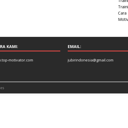
Train
Train
Cara 
Moti
RA KAMI:
EMAIL:
.top-motivator.com
jubirindonesia@gmail.com
es