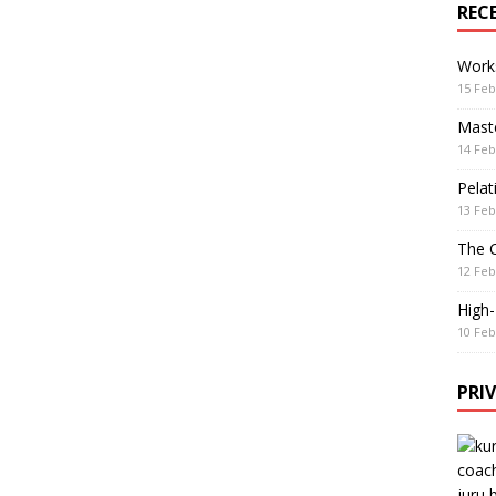
REC
Work
15 Feb
Maste
14 Feb
Pelat
13 Feb
The 
12 Feb
High
10 Feb
PRI