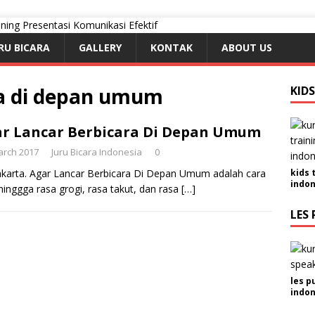
RU BICARA
GALLERY
KONTAK
ABOUT US
ra di depan umum
KID
r Lancar Berbicara Di Depan Umum
arch 2017
Juru Bicara Indonesia
0
akarta. Agar Lancar Berbicara Di Depan Umum adalah cara
kids 
indon
hinggga rasa grogi, rasa takut, dan rasa
[…]
LES 
les p
indon