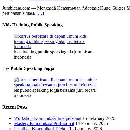
Jurubicara.com — Mengasah Kemampuan Adaptasi: Kunci Sukses Mil
perubahan situasi,
[…]
Kids Training Public Speaking
kids training public speaking ala juru bicara
indonesia
Les Public Speaking Jogja
les public speaking jogja bersama juru bicara
indonesia
Recent Posts
Workshop Komunikasi Interpersonal
15 February 2026
Mastery Komunikasi Profesional
14 February 2026
Pelatihan Komunikasi Efektif
13 February 2026