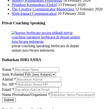
Mastery Komunikasi Profesional
14 February 2026
Pelatihan Komunikasi Efektif
13 February 2026
The Creative Communicator Masterclass
12 February 2026
High-Impact Communication
10 February 2026
Privat Coaching Speaking
privat coaching speaking berbicara di depan
umum juru bicara indonesia
Daftarkan DIRI ANDA
Kelamin
Nama
*
Perusahaan/Organisasi
Jenis Kelamin
Nama
Alamat
*
No. HP
*
Email
*
Nama Perusahaan/Organisasi
*
Submit