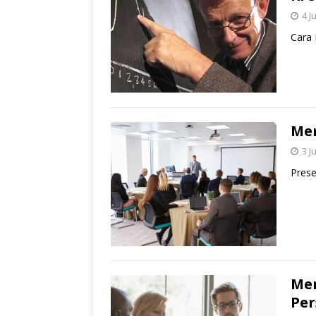
4 J
Cara 
Mem
3 J
Prese
Men
Per