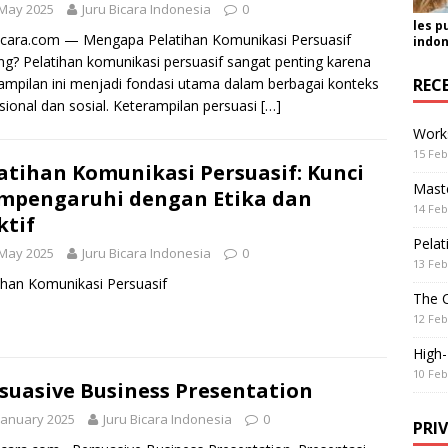
 May 2025
Juru Bicara Indonesia
0
les p
icara.com — Mengapa Pelatihan Komunikasi Persuasif
indon
ng? Pelatihan komunikasi persuasif sangat penting karena
REC
ampilan ini menjadi fondasi utama dalam berbagai konteks
sional dan sosial. Keterampilan persuasi
[…]
Work
15 Feb
atihan Komunikasi Persuasif: Kunci
Maste
pengaruhi dengan Etika dan
14 Feb
ktif
Pelat
 May 2025
Juru Bicara Indonesia
0
13 Feb
ihan Komunikasi Persuasif
The 
12 Feb
High
10 Feb
suasive Business Presentation
January 2025
Juru Bicara Indonesia
0
PRI