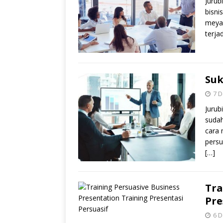
Jurub
bisni
meyak
terja
Suk
7 
Jurub
sudah
cara 
persu
[…]
Tra
Pre
6 