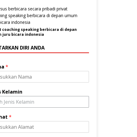
t coaching speaking berbicara di depan
juru bicara indonesia
TARKAN DIRI ANDA
ma
*
s Kelamin
ih Jenis Kelamin
mat
*