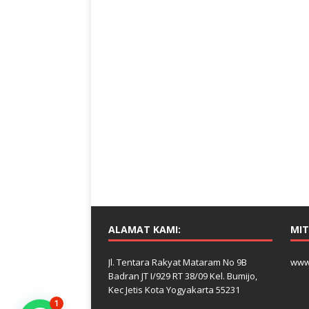
ALAMAT KAMI:
MIT
Jl. Tentara Rakyat Mataram No 9B
www
Badran JT I/929 RT 38/09 Kel. Bumijo,
Kec Jetis Kota Yogyakarta 55231
1