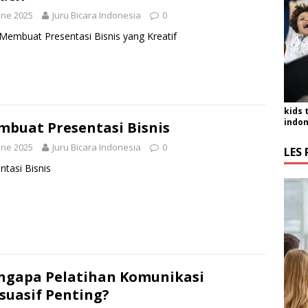
une 2025
Juru Bicara Indonesia
0
Membuat Presentasi Bisnis yang Kreatif
kids 
indon
buat Presentasi Bisnis
une 2025
Juru Bicara Indonesia
0
LES 
ntasi Bisnis
gapa Pelatihan Komunikasi
suasif Penting?