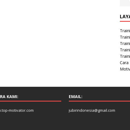
LAY
Train
Train
Train
Train
Train
Cara 
Moti
RA KAMI:
EMAIL:
.top-motivator.com
jubirindonesia@gmail.com