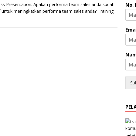
E
ess Presentation. Apakah performa team sales anda sudah
No.
m
 untuk meningkatkan performa team sales anda? Training
a
i
l
Ema
*
J
e
n
Nam
i
s
Su
PEL
pelat