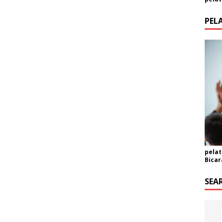
PEL
pelat
Bicar
SEA