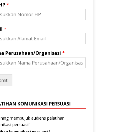
 HP
*
il
*
a Perusahaan/Organisasi
*
bmit
ATIHAN KOMUNIKASI PERSUASI
ihan komunikasi persuasif