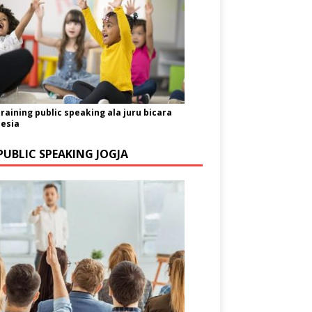
training public speaking ala juru bicara
esia
PUBLIC SPEAKING JOGJA