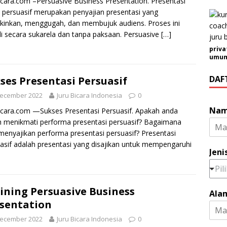
icara.com –Persuasive Business Presentation. Presentasi
s persuasif merupakan penyajian presentasi yang
inkan, menggugah, dan membujuk audiens. Proses ini
di secara sukarela dan tanpa paksaan. Persuasive
[…]
priva
umum 
DAF
ses Presentasi Persuasif
December 2022
Juru Bicara Indonesia
0
Na
icara.com —Sukses Presentasi Persuasif. Apakah anda
 menikmati performa presentasi persuasif? Bagaimana
menyajikan performa presentasi persuasif? Presentasi
asif adalah presentasi yang disajikan untuk mempengaruhi
Jeni
Pil
ining Persuasive Business
Ala
sentation
December 2022
Juru Bicara Indonesia
0