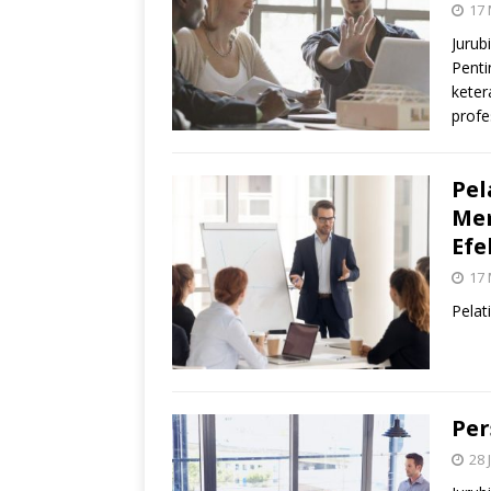
17
Jurub
Penti
keter
profe
Pel
Mem
Efe
17
Pelat
Per
28 