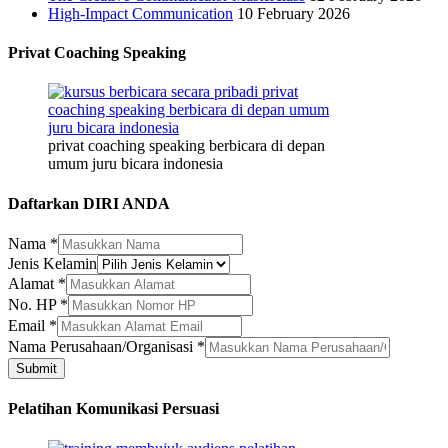
High-Impact Communication
10 February 2026
Privat Coaching Speaking
privat coaching speaking berbicara di depan
umum juru bicara indonesia
Daftarkan DIRI ANDA
Nama
*
Jenis Kelamin
Alamat
*
Alamat
No. HP
*
Email
Email
*
Perusahaan/Organisasi
Nama Perusahaan/Organisasi
*
Submit
Pelatihan Komunikasi Persuasi