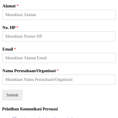
e
Alamat
*
n
i
s
No. HP
*
Email
*
Nama Perusahaan/Organisasi
*
Submit
Pelatihan Komunikasi Persuasi