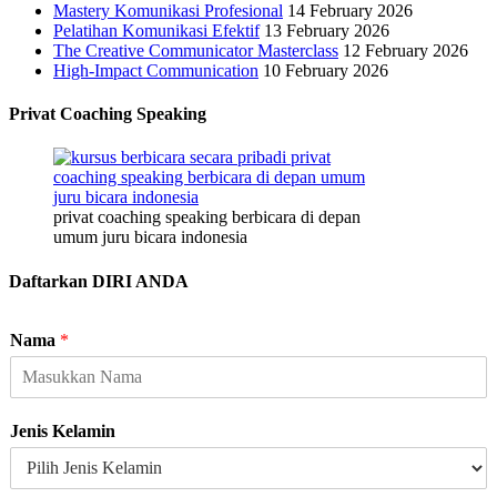
Mastery Komunikasi Profesional
14 February 2026
Pelatihan Komunikasi Efektif
13 February 2026
The Creative Communicator Masterclass
12 February 2026
High-Impact Communication
10 February 2026
Privat Coaching Speaking
privat coaching speaking berbicara di depan
umum juru bicara indonesia
Daftarkan DIRI ANDA
E
Nama
*
m
a
i
l
Jenis Kelamin
H
P
J