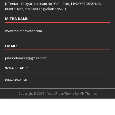
Jl. Tentara Rakyat Mataram No 9B Badran JT I/929 RT 38/09 Kel.
Bumijo, Kec Jetis Kota Yogyakarta 55231
MITRA KAMI:
www.top-motivator.com
EMAIL:
jubirindonesia@gmail.com
WHATS APP:
0899-506-1098
Copyright © 2026 | WordPress Theme by
MH Themes