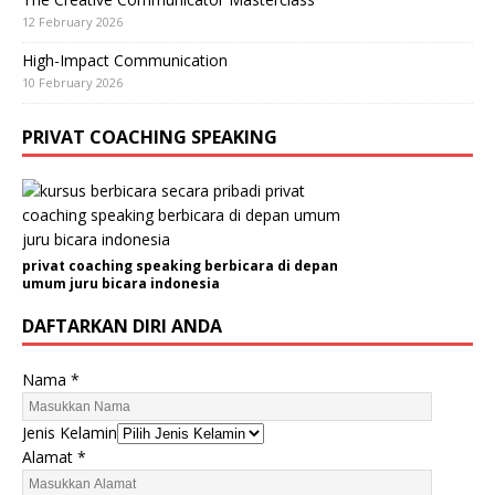
12 February 2026
High-Impact Communication
10 February 2026
PRIVAT COACHING SPEAKING
privat coaching speaking berbicara di depan
umum juru bicara indonesia
DAFTARKAN DIRI ANDA
Nama
*
E
Jenis Kelamin
m
Alamat
*
a