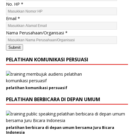
i
No. HP
*
l
P
Email
*
e
r
Nama Perusahaan/Organisasi
*
u
s
Submit
a
h
PELATIHAN KOMUNIKASI PERSUASI
a
a
n
/
pelatihan komunikasi persuasif
O
r
PELATIHAN BERBICARA DI DEPAN UMUM
g
a
n
i
s
pelatihan berbicara di depan umum bersama Juru Bicara
Indonesia