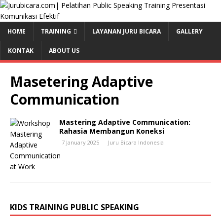
HOME
TRAINING
LAYANAN JURU BICARA
GALLERY
KONTAK
ABOUT US
Masetering Adaptive
Communication
Mastering Adaptive Communication:
Rahasia Membangun Koneksi
7 January 2025
Juru Bicara Indonesia
KIDS TRAINING PUBLIC SPEAKING