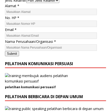
Jenis Kelamin
K
Alamat
*
e
l
No. HP
*
a
m
Email
*
i
n
Nama Perusahaan/Organisasi
*
N
o
Submit
.
P
PELATIHAN KOMUNIKASI PERSUASI
e
r
u
s
pelatihan komunikasi persuasif
a
h
PELATIHAN BERBICARA DI DEPAN UMUM
a
a
n