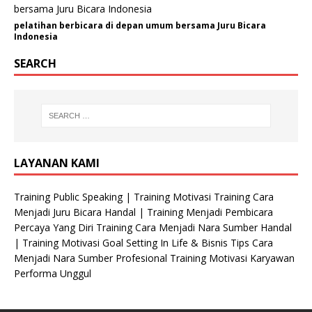
/
O
pelatihan berbicara di depan umum bersama Juru Bicara
Indonesia
r
g
SEARCH
a
n
i
s
a
s
LAYANAN KAMI
i
Training Public Speaking | Training Motivasi Training Cara
Menjadi Juru Bicara Handal | Training Menjadi Pembicara
Percaya Yang Diri Training Cara Menjadi Nara Sumber Handal
| Training Motivasi Goal Setting In Life & Bisnis Tips Cara
Menjadi Nara Sumber Profesional Training Motivasi Karyawan
Performa Unggul