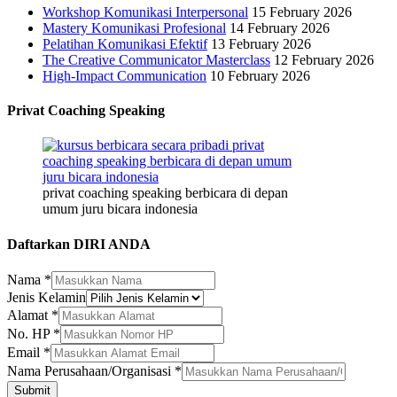
Workshop Komunikasi Interpersonal
15 February 2026
Mastery Komunikasi Profesional
14 February 2026
Pelatihan Komunikasi Efektif
13 February 2026
The Creative Communicator Masterclass
12 February 2026
High-Impact Communication
10 February 2026
Privat Coaching Speaking
privat coaching speaking berbicara di depan
umum juru bicara indonesia
Daftarkan DIRI ANDA
Nama
*
Jenis Kelamin
Alamat
*
Nama
No. HP
*
Jenis
Email
*
Kelamin
Nama Perusahaan/Organisasi
*
Submit