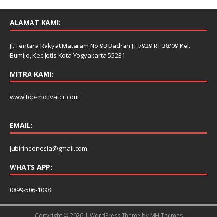
ALAMAT KAMI:
Jl. Tentara Rakyat Mataram No 9B Badran JT I/929 RT 38/09 Kel.
Bumijo, Kec Jetis Kota Yogyakarta 55231
MITRA KAMI:
www.top-motivator.com
EMAIL:
jubirindonesia@gmail.com
WHATS APP:
0899-506-1098
Copyright © 2026 | WordPress Theme by
MH Themes