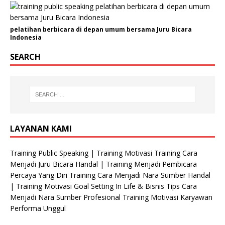
s
a
pelatihan berbicara di depan umum bersama Juru Bicara
s
Indonesia
i
N
SEARCH
o
.
H
P
LAYANAN KAMI
Training Public Speaking | Training Motivasi Training Cara
Menjadi Juru Bicara Handal | Training Menjadi Pembicara
Percaya Yang Diri Training Cara Menjadi Nara Sumber Handal
| Training Motivasi Goal Setting In Life & Bisnis Tips Cara
Menjadi Nara Sumber Profesional Training Motivasi Karyawan
Performa Unggul