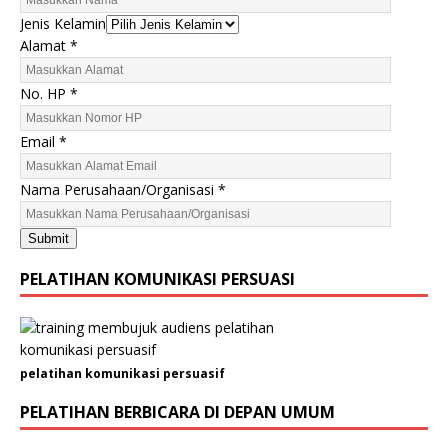
Jenis Kelamin
Alamat
*
P
No. HP
*
e
r
Email
*
u
s
Nama Perusahaan/Organisasi
*
a
h
Submit
a
a
PELATIHAN KOMUNIKASI PERSUASI
n
/
O
r
pelatihan komunikasi persuasif
g
a
PELATIHAN BERBICARA DI DEPAN UMUM
n
i