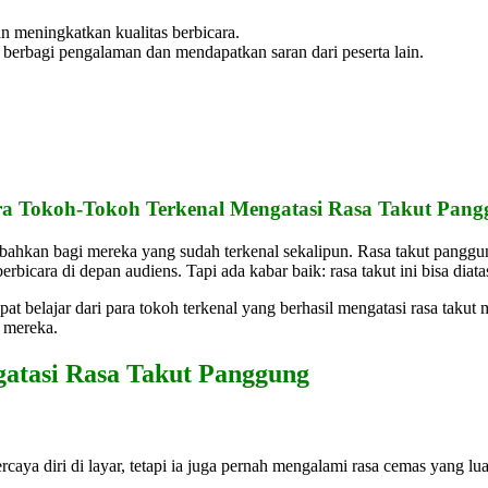
meningkatkan kualitas berbicara.
berbagi pengalaman dan mendapatkan saran dari peserta lain.
ara Tokoh-Tokoh Terkenal Mengatasi Rasa Takut Pan
 bahkan bagi mereka yang sudah terkenal sekalipun. Rasa takut panggu
icara di depan audiens. Tapi ada kabar baik: rasa takut ini bisa diata
pat belajar dari para tokoh terkenal yang berhasil mengatasi rasa takut
 mereka.
gatasi Rasa Takut Panggung
caya diri di layar, tetapi ia juga pernah mengalami rasa cemas yang luar