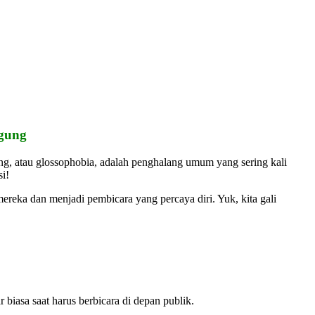
ggung
ng, atau glossophobia, adalah penghalang umum yang sering kali
si!
 mereka dan menjadi pembicara yang percaya diri. Yuk, kita gali
 biasa saat harus berbicara di depan publik.