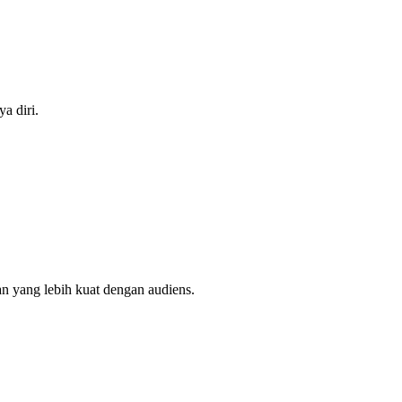
a diri.
n yang lebih kuat dengan audiens.