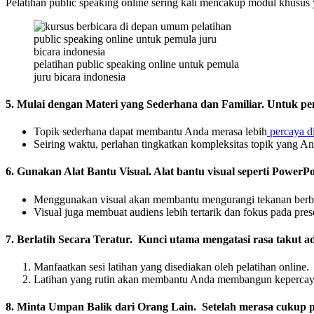
Pelatihan public speaking online sering kali mencakup modul khus
pelatihan public speaking online untuk pemula
juru bicara indonesia
5. Mulai dengan Materi yang Sederhana dan Familiar.
Untuk pem
Topik sederhana dapat membantu Anda merasa lebih
percaya di
Seiring waktu, perlahan tingkatkan kompleksitas topik yang A
6. Gunakan Alat Bantu Visual.
Alat bantu visual seperti PowerP
Menggunakan visual akan membantu mengurangi tekanan berbi
Visual juga membuat audiens lebih tertarik dan fokus pada pres
7. Berlatih Secara Teratur.
Kunci utama mengatasi rasa takut ada
Manfaatkan sesi latihan yang disediakan oleh pelatihan online.
Latihan yang rutin akan membantu Anda membangun kepercayaa
8. Minta Umpan Balik dari Orang Lain.
Setelah merasa cukup p