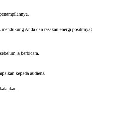
 penampilannya.
s mendukung Anda dan rasakan energi positifnya!
sebelum ia berbicara.
mpaikan kepada audiens.
rkalahkan.