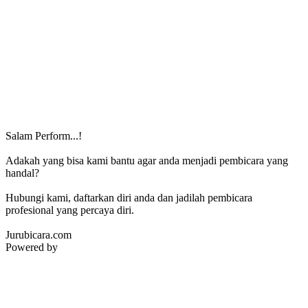
Salam Perform...!
Adakah yang bisa kami bantu agar anda menjadi pembicara yang
handal?
Hubungi kami, daftarkan diri anda dan jadilah pembicara
profesional yang percaya diri.
Jurubicara.com
Powered by