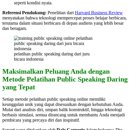
seperti kondisi nyata.
Referensi Pendukung:
Penelitian dari
Harvard Business Review
menyatakan bahwa teknologi mempercepat proses belajar berbicara,
terutama dalam situasi berbicara di depan audiens yang lebih besar
dan beragam.
pelatihan public speaking daring dari juru
bicara indonesia
Maksimalkan Peluang Anda dengan
Metode Pelatihan Public Speaking Daring
yang Tepat
Setiap metode pelatihan public speaking online memiliki
keunggulan unik yang dapat disesuaikan dengan kebutuhan Anda.
Mulai dari analisis diri, umpan balik konstruktif, hingga teknologi
berbasis simulasi, semua dirancang untuk membantu Anda menjadi
pembicara yang percaya diri dan inspiratif.
Seperti yang ditekankan oleh
Dale Carnegie
dalam bukunya
The