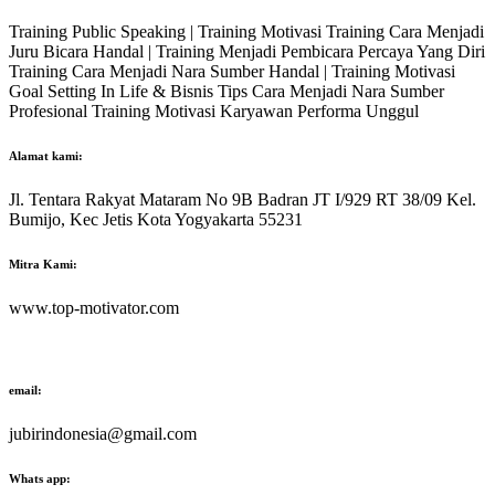
Training Public Speaking | Training Motivasi Training Cara Menjadi
Juru Bicara Handal | Training Menjadi Pembicara Percaya Yang Diri
Training Cara Menjadi Nara Sumber Handal | Training Motivasi
Goal Setting In Life & Bisnis Tips Cara Menjadi Nara Sumber
Profesional Training Motivasi Karyawan Performa Unggul
Alamat kami:
Jl. Tentara Rakyat Mataram No 9B Badran JT I/929 RT 38/09 Kel.
Bumijo, Kec Jetis Kota Yogyakarta 55231
Mitra Kami:
www.top-motivator.com
email:
jubirindonesia@gmail.com
Whats app: