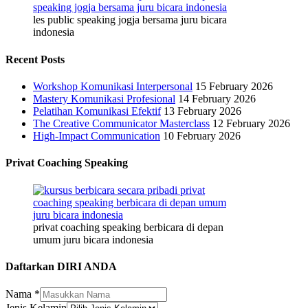
les public speaking jogja bersama juru bicara
indonesia
Recent Posts
Workshop Komunikasi Interpersonal
15 February 2026
Mastery Komunikasi Profesional
14 February 2026
Pelatihan Komunikasi Efektif
13 February 2026
The Creative Communicator Masterclass
12 February 2026
High-Impact Communication
10 February 2026
Privat Coaching Speaking
privat coaching speaking berbicara di depan
umum juru bicara indonesia
Daftarkan DIRI ANDA
Nama
*
Jenis Kelamin