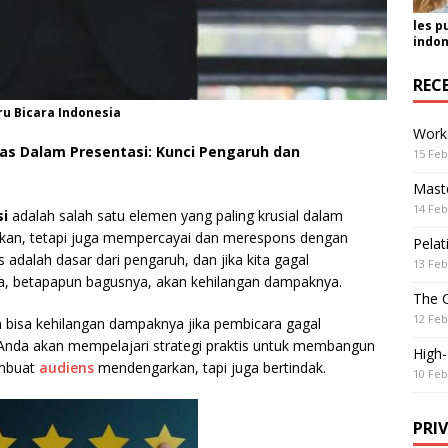
les p
indon
REC
u Bicara Indonesia
Work
as Dalam Presentasi: Kunci Pengaruh dan
15 Feb
Maste
14 Feb
si
adalah salah satu elemen yang paling krusial dalam
kan, tetapi juga mempercayai dan merespons dengan
Pelat
s adalah dasar dari pengaruh, dan jika kita gagal
13 Feb
ta, betapapun bagusnya, akan kehilangan dampaknya.
The 
12 Feb
n bisa kehilangan dampaknya jika pembicara gagal
 Anda akan mempelajari strategi praktis untuk membangun
High
embuat
audiens
mendengarkan, tapi juga bertindak.
10 Feb
PRI