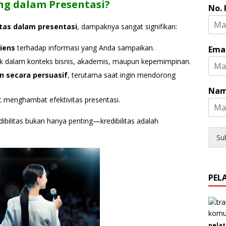
H
ng dalam Presentasi?
No.
P
tas dalam presentasi
, dampaknya sangat signifikan:
iens
terhadap informasi yang Anda sampaikan.
Ema
ik dalam konteks bisnis, akademis, maupun kepemimpinan.
secara persuasif
, terutama saat ingin mendorong
Nam
 menghambat efektivitas presentasi.
dibilitas bukan hanya penting—kredibilitas adalah
Su
PEL
pelat