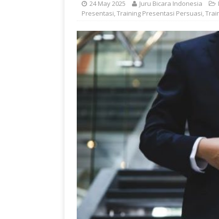
24 May 2025
Juru Bicara Indonesia
Presentasi
,
Training Presentasi Persuasi
,
Trai