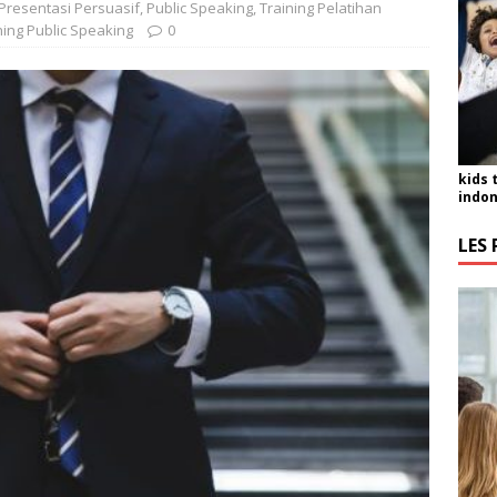
Presentasi Persuasif
,
Public Speaking
,
Training Pelatihan
ning Public Speaking
0
kids 
indon
LES 