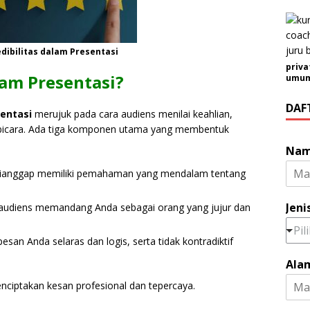
ibilitas dalam Presentasi
priva
lam Presentasi?
umum 
DAF
sentasi
merujuk pada cara audiens menilai keahlian,
mbicara. Ada tiga komponen utama yang membentuk
Na
ianggap memiliki pemahaman yang mendalam tentang
Jeni
udiens memandang Anda sebagai orang yang jujur dan
Pil
san Anda selaras dan logis, serta tidak kontradiktif
*
Ala
N
o
ciptakan kesan profesional dan tepercaya.
.