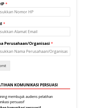
 HP
*
il
*
a Perusahaan/Organisasi
*
bmit
ATIHAN KOMUNIKASI PERSUASI
ihan komunikasi persuasif