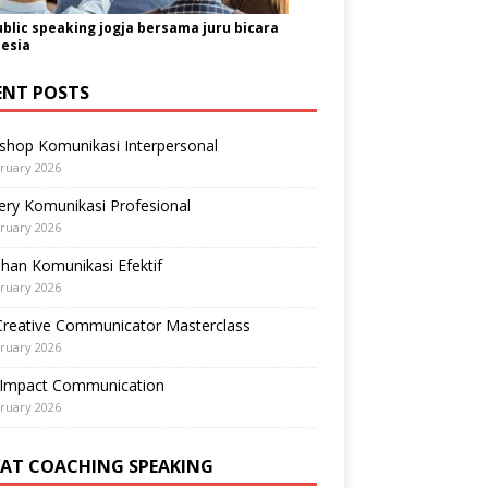
ublic speaking jogja bersama juru bicara
esia
ENT POSTS
shop Komunikasi Interpersonal
ruary 2026
ry Komunikasi Profesional
ruary 2026
ihan Komunikasi Efektif
ruary 2026
Creative Communicator Masterclass
ruary 2026
-Impact Communication
ruary 2026
VAT COACHING SPEAKING