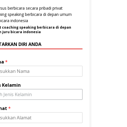
t coaching speaking berbicara di depan
juru bicara indonesia
TARKAN DIRI ANDA
ma
*
s Kelamin
ih Jenis Kelamin
mat
*