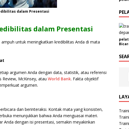
ibilitas dalam Presentasi
PEL
dibilitas dalam Presentasi
pelat
i ampuh untuk meningkatkan kredibilitas Anda di mata
Bicar
SEA
at
iap argumen Anda dengan data, statistik, atau referensi
ss Review, McKinsey, atau
World Bank
. Fakta objektif
memperkuat argumen.
LAY
erbicara dan berinteraksi. Kontak mata yang konsisten,
Train
terbuka menunjukkan bahwa Anda menguasai materi.
Train
ar Anda dengan isi presentasi, semakin meyakinkan
Train