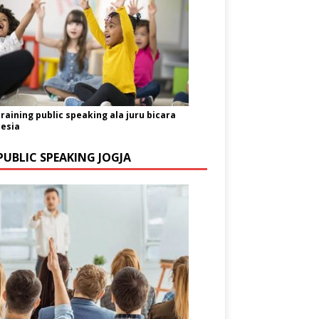
training public speaking ala juru bicara
esia
PUBLIC SPEAKING JOGJA