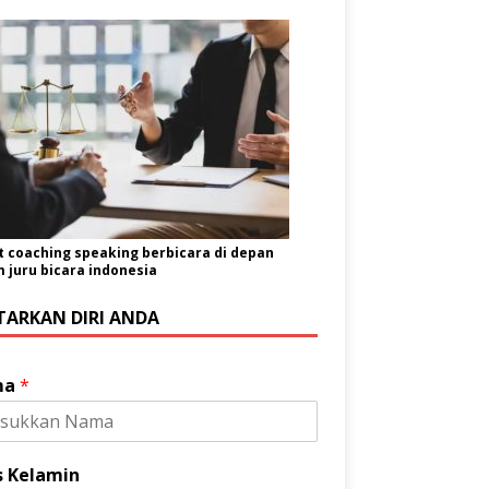
t coaching speaking berbicara di depan
juru bicara indonesia
TARKAN DIRI ANDA
ma
*
s Kelamin