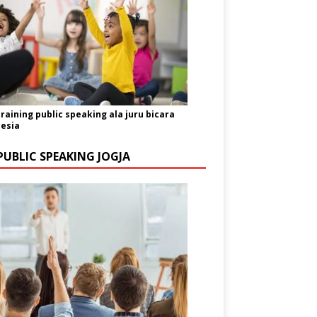
training public speaking ala juru bicara
esia
PUBLIC SPEAKING JOGJA