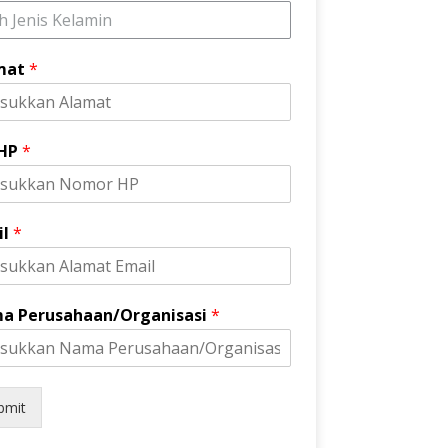
ih Jenis Kelamin
mat
*
 HP
*
il
*
a Perusahaan/Organisasi
*
bmit