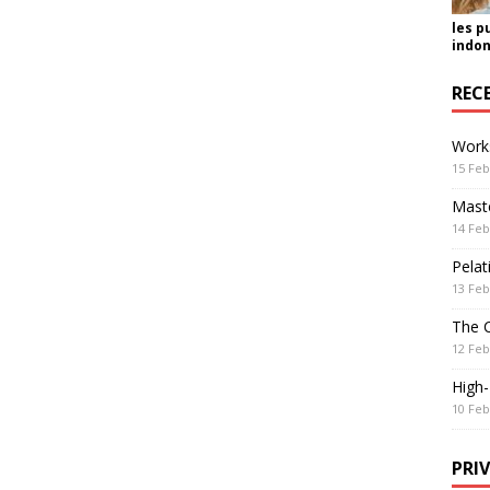
les p
indon
REC
Work
15 Feb
Maste
14 Feb
Pelat
13 Feb
The 
12 Feb
High
10 Feb
PRI