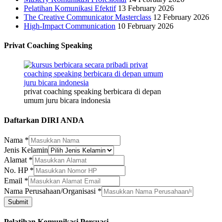
Pelatihan Komunikasi Efektif
13 February 2026
The Creative Communicator Masterclass
12 February 2026
High-Impact Communication
10 February 2026
Privat Coaching Speaking
privat coaching speaking berbicara di depan
umum juru bicara indonesia
Daftarkan DIRI ANDA
Nama
*
Jenis Kelamin
Alamat
*
No. HP
*
Email
*
Nama
Nama Perusahaan/Organisasi
*
HP
Submit
Nama
Pelatihan Komunikasi Persuasi