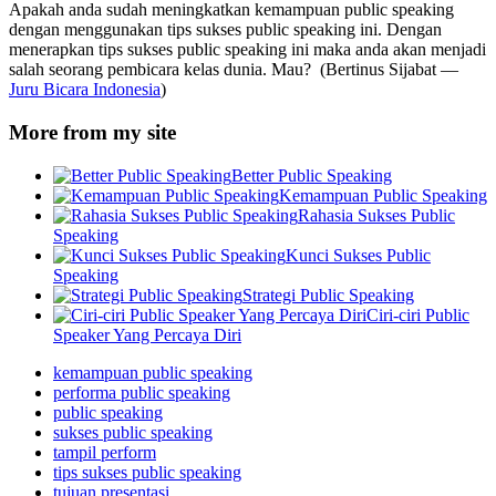
Apakah anda sudah meningkatkan kemampuan public speaking
dengan menggunakan tips sukses public speaking ini. Dengan
menerapkan tips sukses public speaking ini maka anda akan menjadi
salah seorang pembicara kelas dunia. Mau? (Bertinus Sijabat —
Juru Bicara Indonesia
)
More from my site
Better Public Speaking
Kemampuan Public Speaking
Rahasia Sukses Public
Speaking
Kunci Sukses Public
Speaking
Strategi Public Speaking
Ciri-ciri Public
Speaker Yang Percaya Diri
kemampuan public speaking
performa public speaking
public speaking
sukses public speaking
tampil perform
tips sukses public speaking
tujuan presentasi