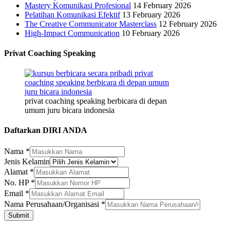
Mastery Komunikasi Profesional
14 February 2026
Pelatihan Komunikasi Efektif
13 February 2026
The Creative Communicator Masterclass
12 February 2026
High-Impact Communication
10 February 2026
Privat Coaching Speaking
privat coaching speaking berbicara di depan
umum juru bicara indonesia
Daftarkan DIRI ANDA
Nama
*
Jenis Kelamin
Jenis
Alamat
*
Perusahaan/Organisasi
No. HP
*
Email
Email
*
Nama Perusahaan/Organisasi
*
Submit