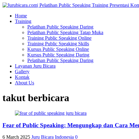
Home
Training
Pelatihan Public Speaking Daring
Pelatihan Public Speaking Tatap Muka
Training Public Speaking Online
Training Public Speaking Skills
Kursus Public Speaking Online
Kursus Public Speaking Daring
Pelatihan Public Speaking Daring
Layanan Juru Bicara
Gallery
Kontak
About Us
takut berbicara
Fear of Public Speaking: Mengungkap dan Cara Me
6 March 2025
Juru Bicara Indonesia
0