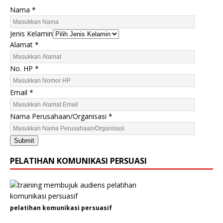
Nama
*
Jenis Kelamin
Alamat
*
No. HP
*
Email
*
K
Nama Perusahaan/Organisasi
*
e
l
Submit
a
m
PELATIHAN KOMUNIKASI PERSUASI
i
n
N
o
pelatihan komunikasi persuasif
.