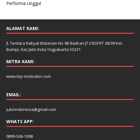
Performa Unggul
ALAMAT KAMI:
Jl. Tentara Rakyat Mataram No 9B Badran JT I/929 RT 38/09 Kel.
Bumijo, Kec Jetis Kota Yogyakarta 55231
MITRA KAMI:
www.top-motivator.com
EMAIL:
jubirindonesia@gmail.com
WHATS APP:
0899-506-1098