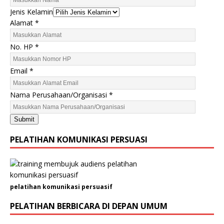
Jenis Kelamin
H
Alamat
*
P
N
No. HP
*
a
m
Email
*
a
K
Nama Perusahaan/Organisasi
*
e
l
Submit
a
m
PELATIHAN KOMUNIKASI PERSUASI
i
n
pelatihan komunikasi persuasif
PELATIHAN BERBICARA DI DEPAN UMUM