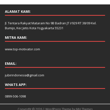
ALAMAT KAMI:
Jl. Tentara Rakyat Mataram No 9B Badran JT I/929 RT 38/09 Kel.
Bumijo, Kec Jetis Kota Yogyakarta 55231
MITRA KAMI:
www.top-motivator.com
EMAIL:
jubirindonesia@gmail.com
WHATS APP:
0899-506-1098
Copyright © 2026 | WordPress Theme by
MH Themes