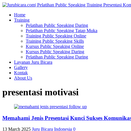
Home
Training
Pelatihan Public Speaking Daring
Pelatihan Public Speaking Tatap Muka
Training Public Speaking Online
Training Public Speaking Skills
Kursus Public Speaking Online
Kursus Public Speaking Daring
Pelatihan Public Speaking Daring
Layanan Juru Bicara
Gallery
Kontak
About Us
presentasi motivasi
Memahami Jenis Presentasi Kunci Sukses Komunikasi
13 March 2025
Juru Bicara Indonesia
0