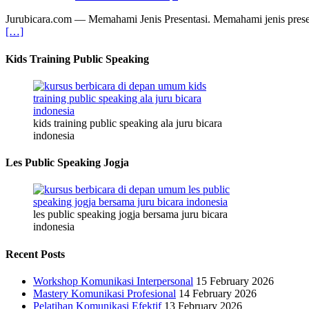
Jurubicara.com — Memahami Jenis Presentasi. Memahami jenis presentas
[…]
Kids Training Public Speaking
kids training public speaking ala juru bicara
indonesia
Les Public Speaking Jogja
les public speaking jogja bersama juru bicara
indonesia
Recent Posts
Workshop Komunikasi Interpersonal
15 February 2026
Mastery Komunikasi Profesional
14 February 2026
Pelatihan Komunikasi Efektif
13 February 2026