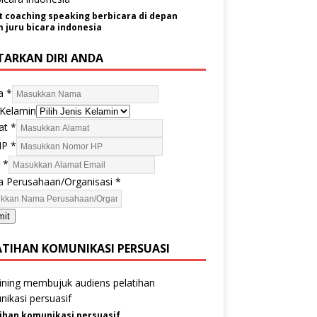
t coaching speaking berbicara di depan
juru bicara indonesia
TARKAN DIRI ANDA
a
*
 Kelamin
at
*
HP
*
l
*
 Perusahaan/Organisasi
*
mit
ATIHAN KOMUNIKASI PERSUASI
ihan komunikasi persuasif