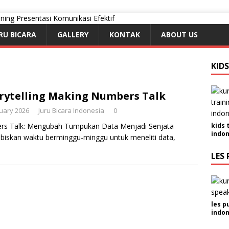
RU BICARA
GALLERY
KONTAK
ABOUT US
KID
rytelling Making Numbers Talk
nuary 2026
Juru Bicara Indonesia
0
ers Talk: Mengubah Tumpukan Data Menjadi Senjata
kids 
indon
biskan waktu berminggu-minggu untuk meneliti data,
LES 
les p
indon