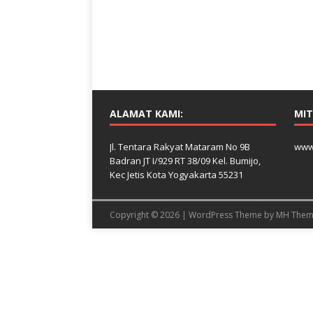
ALAMAT KAMI:
MIT
Jl. Tentara Rakyat Mataram No 9B
www
Badran JT I/929 RT 38/09 Kel. Bumijo,
Kec Jetis Kota Yogyakarta 55231
Copyright © 2026 | WordPress Theme by
MH Them