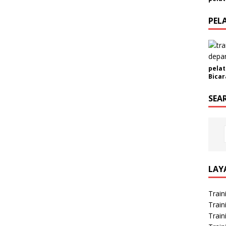
PEL
pelat
Bicar
SEA
LAY
Train
Train
Train