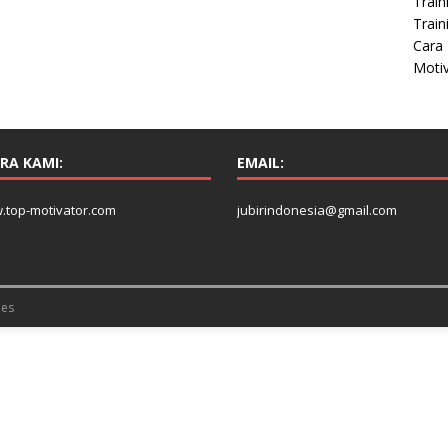
Train
Train
Cara 
Moti
RA KAMI:
EMAIL:
.top-motivator.com
jubirindonesia@gmail.com
es