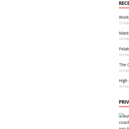
REC
Work
15 Feb
Maste
14 Feb
Pelat
13 Feb
The 
12 Feb
High
10 Feb
PRI