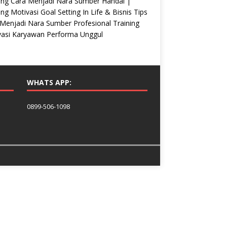
ing Cara Menjadi Nara Sumber Handal |
ing Motivasi Goal Setting In Life & Bisnis Tips
Menjadi Nara Sumber Profesional Training
vasi Karyawan Performa Unggul
WHATS APP:
0899-506-1098