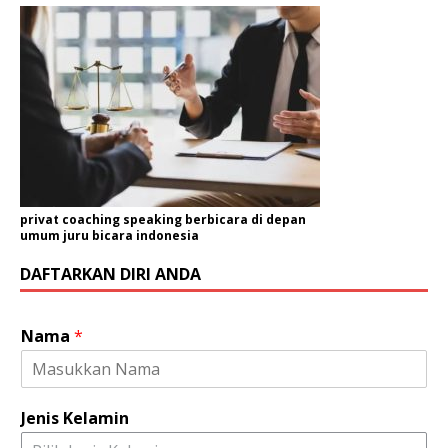
privat coaching speaking berbicara di depan
umum juru bicara indonesia
DAFTARKAN DIRI ANDA
K
Nama
*
e
l
a
m
Jenis Kelamin
i
n