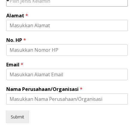
Pilih Jenis Kelamin
K
e
Alamat
*
l
a
m
i
No. HP
*
n
N
o
.
Email
*
Nama Perusahaan/Organisasi
*
Submit