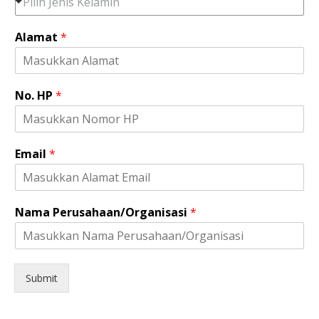
Pilih Jenis Kelamin
Alamat
*
No. HP
*
Email
*
E
Nama Perusahaan/Organisasi
*
m
a
i
l
E
Submit
m
a
i