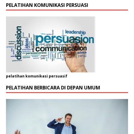
PELATIHAN KOMUNIKASI PERSUASI
l
A
l
a
m
a
t
pelatihan komunikasi persuasif
PELATIHAN BERBICARA DI DEPAN UMUM