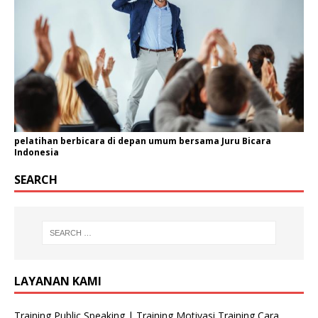
a
n
i
s
a
s
i
pelatihan berbicara di depan umum bersama Juru Bicara
Indonesia
SEARCH
LAYANAN KAMI
Training Public Speaking | Training Motivasi Training Cara