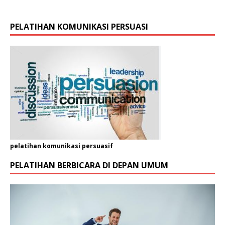
g
a
n
PELATIHAN KOMUNIKASI PERSUASI
i
s
a
s
i
P
e
r
u
s
a
h
pelatihan komunikasi persuasif
a
PELATIHAN BERBICARA DI DEPAN UMUM
a
n
/
O
r
g