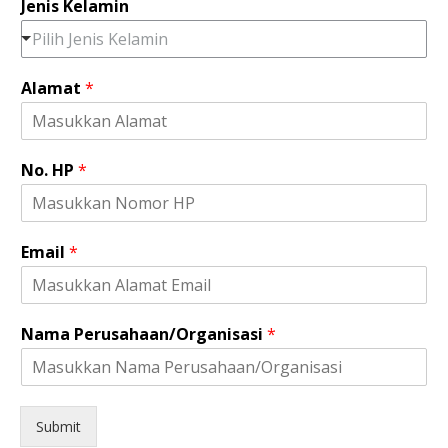
Jenis Kelamin
Pilih Jenis Kelamin
Alamat
*
H
No. HP
*
P
P
e
r
Email
*
u
s
a
h
Nama Perusahaan/Organisasi
*
a
a
n
/
O
Submit
r