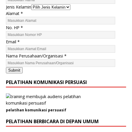
Jenis Kelamin
Alamat
*
N
No. HP
*
a
m
Email
*
a
K
Nama Perusahaan/Organisasi
*
e
l
Submit
a
m
PELATIHAN KOMUNIKASI PERSUASI
i
n
A
l
pelatihan komunikasi persuasif
a
m
PELATIHAN BERBICARA DI DEPAN UMUM
a
t