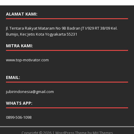
ALAMAT KAMI:
Jl. Tentara Rakyat Mataram No 9B Badran JT I/929 RT 38/09 Kel.
Bumijo, Kec Jetis Kota Yogyakarta 55231
MITRA KAMI:
www.top-motivator.com
EMAIL:
jubirindonesia@gmail.com
WHATS APP:
0899-506-1098
Copyright © 2026 | WordPress Theme by
MH Themes