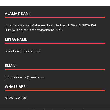
ALAMAT KAMI:
Jl. Tentara Rakyat Mataram No 9B Badran JT I/929 RT 38/09 Kel.
Bumijo, Kec Jetis Kota Yogyakarta 55231
MITRA KAMI:
www.top-motivator.com
EMAIL:
jubirindonesia@gmail.com
WHATS APP:
0899-506-1098