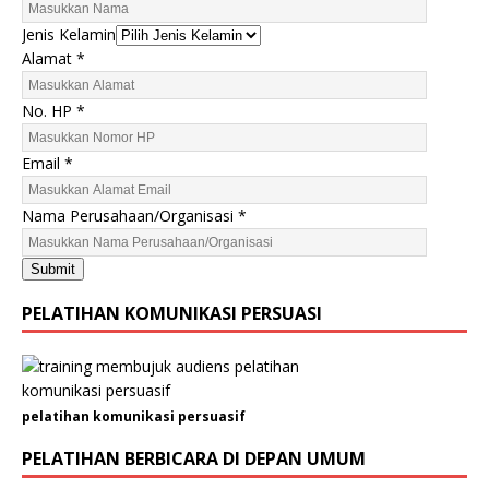
E
Jenis Kelamin
m
Alamat
*
a
i
No. HP
*
l
N
Email
*
o
.
Nama Perusahaan/Organisasi
*
H
P
Submit
PELATIHAN KOMUNIKASI PERSUASI
pelatihan komunikasi persuasif
PELATIHAN BERBICARA DI DEPAN UMUM