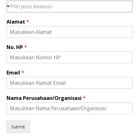
Pilih Jenis Kelamin
Alamat
*
No. HP
*
Email
*
H
Nama Perusahaan/Organisasi
*
P
A
l
a
m
Submit
a
t