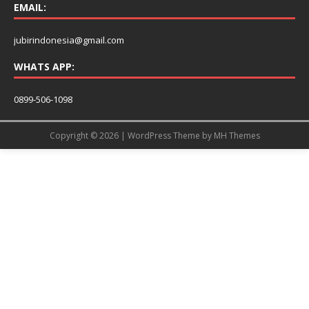
EMAIL:
jubirindonesia@gmail.com
WHATS APP:
0899-506-1098
Copyright © 2026 | WordPress Theme by
MH Themes