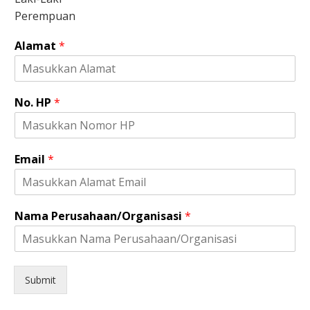
Perempuan
*
Alamat
*
H
P
N
a
No. HP
*
m
a
Email
*
Nama Perusahaan/Organisasi
*
Submit