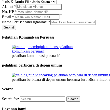
Jenis Kelamin
Alamat
*
HP
No. HP
*
Perusahaan/Organisasi
Email
*
Email
Nama Perusahaan/Organisasi
*
Submit
Pelatihan Komunikasi Persuasi
pelatihan komunikasi persuasif
pelatihan berbicara di depan umum
pelatihan berbicara di depan umum bersama Juru Bicara Indone
Search
Search for:
Layanan kami