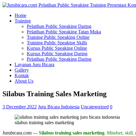
Home
Training
Pelatihan Public Speaking Daring
Pelatihan Public Speaking Tatap Muka
Training Public Speaking Online
Training Public Speaking Skills
Kursus Public Speaking Online
Kursus Public Speaking Daring
Pelatihan Public Speaking Daring
Layanan Juru Bicara
Gallery
Kontak
About Us
Silabus Training Sales Marketing
3 December 2022
Juru Bicara Indonesia
Uncategorized
0
silabus training sales marketing
Jurubicara.com —
Silabus training sales marketing
. Mindset, skill