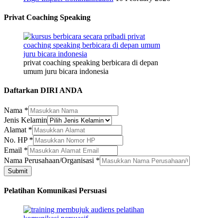
Privat Coaching Speaking
privat coaching speaking berbicara di depan
umum juru bicara indonesia
Daftarkan DIRI ANDA
Nama
*
Jenis Kelamin
Jenis
Alamat
*
No.
No. HP
*
Nama
Email
*
Nama Perusahaan/Organisasi
*
Submit
Pelatihan Komunikasi Persuasi