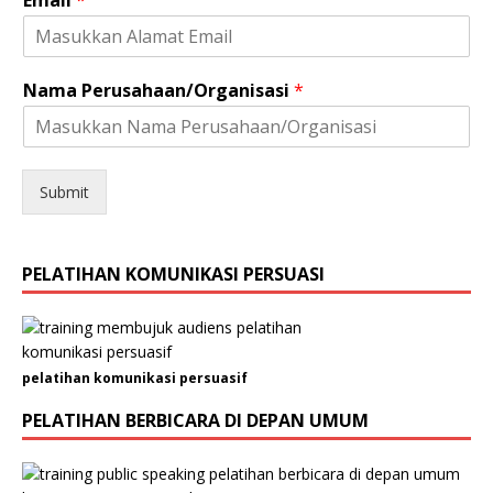
*
Nama Perusahaan/Organisasi
*
N
o
.
J
e
Submit
n
i
s
PELATIHAN KOMUNIKASI PERSUASI
pelatihan komunikasi persuasif
PELATIHAN BERBICARA DI DEPAN UMUM