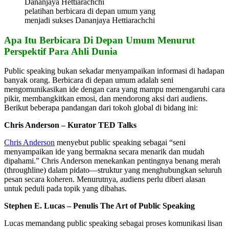
pelatihan berbicara di depan umum yang
menjadi sukses Dananjaya Hettiarachchi
Apa Itu Berbicara Di Depan Umum Menurut
Perspektif Para Ahli Dunia
Public speaking bukan sekadar menyampaikan informasi di hadapan
banyak orang. Berbicara di depan umum adalah seni
mengomunikasikan ide dengan cara yang mampu memengaruhi cara
pikir, membangkitkan emosi, dan mendorong aksi dari audiens.
Berikut beberapa pandangan dari tokoh global di bidang ini:
Chris Anderson – Kurator TED Talks
Chris Anderson
menyebut public speaking sebagai “seni
menyampaikan ide yang bermakna secara menarik dan mudah
dipahami.” Chris Anderson menekankan pentingnya benang merah
(throughline) dalam pidato—struktur yang menghubungkan seluruh
pesan secara koheren. Menurutnya, audiens perlu diberi alasan
untuk peduli pada topik yang dibahas.
Stephen E. Lucas – Penulis The Art of Public Speaking
Lucas memandang public speaking sebagai proses komunikasi lisan