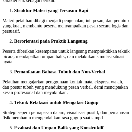
karakteristik sebagai berikut:
Struktur Materi yang Tersusun Rapi
Materi pelatihan dibagi menjadi pengenalan, inti pesan, dan penutup
yang kuat, membantu peserta menyampaikan pesan secara logis dan
persuasif.
Berorientasi pada Praktik Langsung
Peserta diberikan kesempatan untuk langsung mempraktikkan teknik
bicara, mendapatkan umpan balik, dan melakukan simulasi situasi
nyata.
Pemanfaatan Bahasa Tubuh dan Non-Verbal
Pelatihan mengajarkan penggunaan kontak mata, ekspresi wajah,
dan postur tubuh yang mendukung pesan verbal, demi menciptakan
kesan profesional dan meyakinkan.
Teknik Relaksasi untuk Mengatasi Gugup
Strategi seperti pernapasan dalam, visualisasi positif, dan pemanasan
fisik membantu mengendalikan rasa gugup saat tampil.
Evaluasi dan Umpan Balik yang Konstruktif