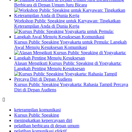
Berbicara di Depan Umum Juru Bicara
Workshop Public Speaking untuk Karyawan: Tingkatkan
Keterampilan Anda di Dunia Kerja
Kursus Public Speaking Yogyakarta untuk Pemula: Langkah
Awal Menuju Kesuksesan Komunikasi
Alasan Mengikuti Kursus Public Speaking di Yogyakarta:
Langkah Penting Menuju Kesuksesan
Kursus Public Speaking Yogyakarta: Rahasia Tampil Percaya
Diri di Depan Audiens
keterampilan komunikasi
Kursus Public Speaking
meningkatkan kepercayaan diri
pelatihan berbicara di depan umum
pelatihan komunikasi efektif