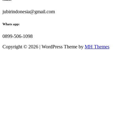
jubirindonesia@gmail.com
Whats app:
0899-506-1098
Copyright © 2026 | WordPress Theme by
MH Themes