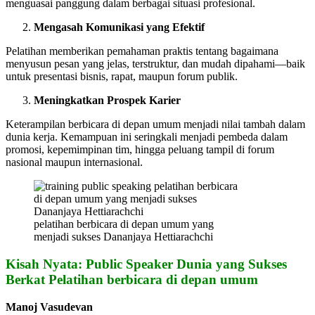
menguasai panggung dalam berbagai situasi profesional.
Mengasah Komunikasi yang Efektif
Pelatihan memberikan pemahaman praktis tentang bagaimana
menyusun pesan yang jelas, terstruktur, dan mudah dipahami—baik
untuk presentasi bisnis, rapat, maupun forum publik.
Meningkatkan Prospek Karier
Keterampilan berbicara di depan umum menjadi nilai tambah dalam
dunia kerja. Kemampuan ini seringkali menjadi pembeda dalam
promosi, kepemimpinan tim, hingga peluang tampil di forum
nasional maupun internasional.
pelatihan berbicara di depan umum yang
menjadi sukses Dananjaya Hettiarachchi
Kisah Nyata: Public Speaker Dunia yang Sukses
Berkat Pelatihan berbicara di depan umum
Manoj Vasudevan