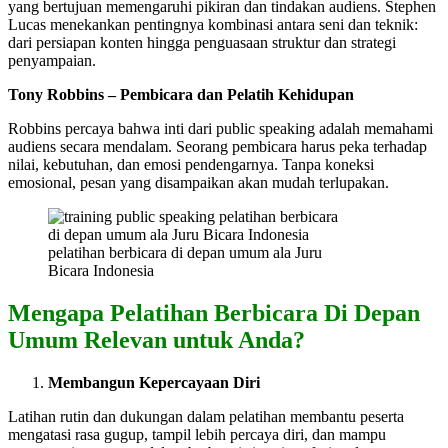
yang bertujuan memengaruhi pikiran dan tindakan audiens. Stephen
Lucas menekankan pentingnya kombinasi antara seni dan teknik:
dari persiapan konten hingga penguasaan struktur dan strategi
penyampaian.
Tony Robbins – Pembicara dan Pelatih Kehidupan
Robbins percaya bahwa inti dari public speaking adalah memahami
audiens secara mendalam. Seorang pembicara harus peka terhadap
nilai, kebutuhan, dan emosi pendengarnya. Tanpa koneksi
emosional, pesan yang disampaikan akan mudah terlupakan.
pelatihan berbicara di depan umum ala Juru
Bicara Indonesia
Mengapa Pelatihan Berbicara Di Depan
Umum Relevan untuk Anda?
Membangun Kepercayaan Diri
Latihan rutin dan dukungan dalam pelatihan membantu peserta
mengatasi rasa gugup, tampil lebih percaya diri, dan mampu