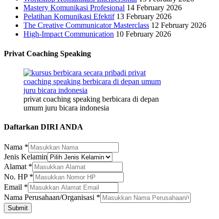
Mastery Komunikasi Profesional
14 February 2026
Pelatihan Komunikasi Efektif
13 February 2026
The Creative Communicator Masterclass
12 February 2026
High-Impact Communication
10 February 2026
Privat Coaching Speaking
privat coaching speaking berbicara di depan
umum juru bicara indonesia
Daftarkan DIRI ANDA
Nama
*
Jenis Kelamin
Alamat
*
No. HP
*
Email
*
No.
Nama Perusahaan/Organisasi
*
Alamat
Submit
Jenis